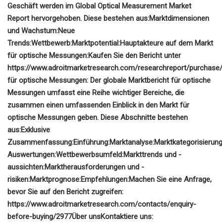
Geschäft werden im Global Optical Measurement Market
Report hervorgehoben. Diese bestehen aus:
Marktdimensionen
und Wachstum:
Neue
Trends:
Wettbewerb:
Marktpotential:
Hauptakteure auf dem Markt
für optische Messungen:
Kaufen Sie den Bericht unter
https://www.adroitmarketresearch.com/researchreport/purchase
für optische Messungen:
Der globale Marktbericht für optische
Messungen umfasst eine Reihe wichtiger Bereiche, die
zusammen einen umfassenden Einblick in den Markt für
optische Messungen geben. Diese Abschnitte bestehen
aus:
Exklusive
Zusammenfassung:
Einführung:
Marktanalyse:
Marktkategorisierung
Auswertungen:
Wettbewerbsumfeld:
Markttrends und -
aussichten:
Marktherausforderungen und -
risiken:
Marktprognose:
Empfehlungen:
Machen Sie eine Anfrage,
bevor Sie auf den Bericht zugreifen:
https://www.adroitmarketresearch.com/contacts/enquiry-
before-buying/2977
Über uns
Kontaktiere uns: