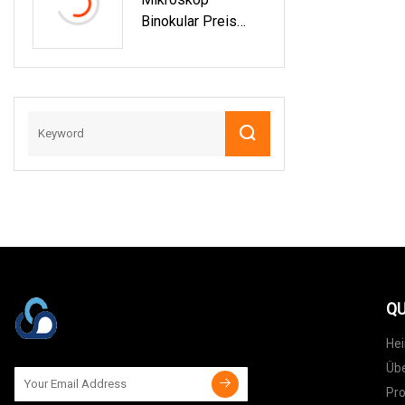
Binokular Preis
Des
Fluoreszenzmikros
Kops Für Meiji-
Mikroskope
QU
He
Übe
Pr