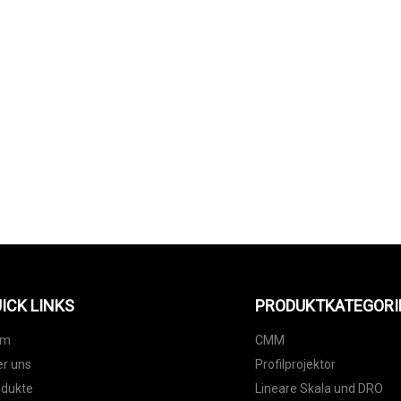
ICK LINKS
PRODUKTKATEGORI
im
CMM
r uns
Profilprojektor
odukte
Lineare Skala und DRO