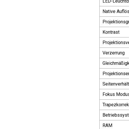
LED-Leuchtd
Native Auflö
Projektionsg
Kontrast
Projektionsve
Verzerrung
Gleichmäßigk
Projektionse
Seitenverhält
Fokus Modu
Trapezkorrek
Betriebssys
RAM