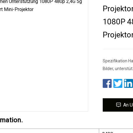
Projekt
1080P 48
Projekto
Spezifikation 
Bilder, unterst
An U
rmation.