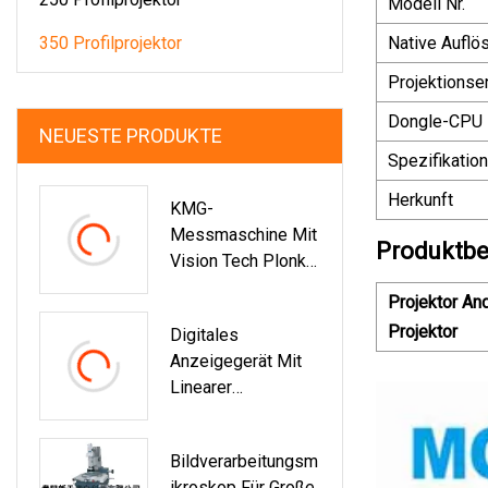
Modell Nr.
350 Profilprojektor
Native Auflö
Projektionse
Dongle-CPU
NEUESTE PRODUKTE
Spezifikation
Herkunft
KMG-
Messmaschine Mit
Produktbe
Vision Tech Plonk
400
Projektor An
Projektor
Digitales
Anzeigegerät Mit
Linearer
Positionsmessskal
A
Bildverarbeitungsm
Ikroskop Für Große