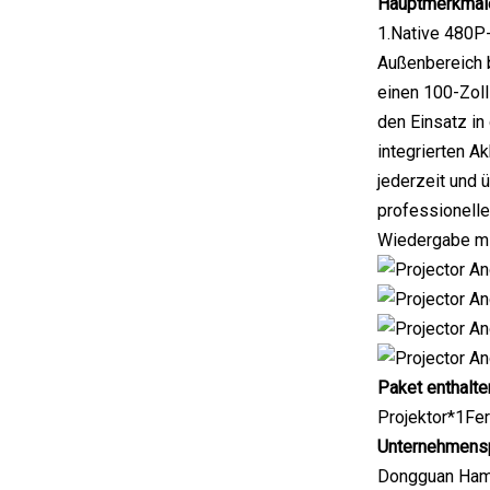
Hauptmerkmal
1.Native 480P
Außenbereich 
einen 100-Zol
den Einsatz in
integrierten A
jederzeit und 
professionelle
Wiedergabe mi
Paket enthalte
Projektor*1Fe
Unternehmensp
Dongguan Hampo