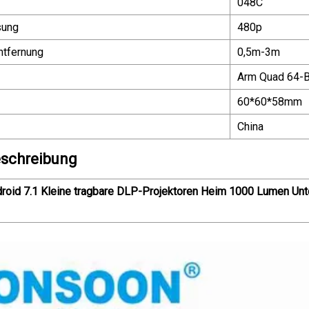
048C
sung
480p
ntfernung
0,5m-3m
Arm Quad 64-B
60*60*58mm
China
schreibung
droid 7.1 Kleine tragbare DLP-Projektoren Heim 1000 Lumen Un