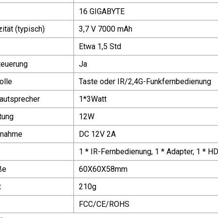
16 GIGABYTE
ität (typisch)
3,7 V 7000 mAh
Etwa 1,5 Std
teuerung
Ja
olle
Taste oder IR/2,4G-Funkfernbedienung
autsprecher
1*3Watt
tung
12W
fnahme
DC 12V 2A
1 * IR-Fernbedienung, 1 * Adapter, 1 * 
ße
60X60X58mm
t
210g
FCC/CE/ROHS