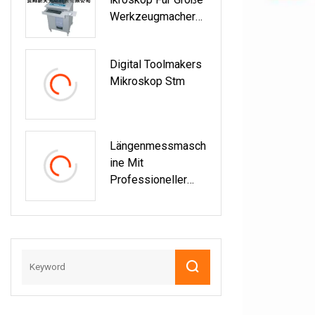
Werkzeugmacher
(JX14C)
Digital Toolmakers
Mikroskop Stm
Längenmessmasch
Ine Mit
Professioneller
Messtechnik Tech
Nobel 400