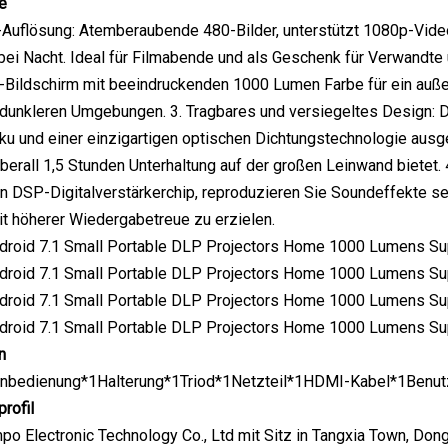
e
-Auflösung: Atemberaubende 480-Bilder, unterstützt 1080p-Vide
bei Nacht. Ideal für Filmabende und als Geschenk für Verwandt
l-Bildschirm mit beeindruckenden 1000 Lumen Farbe für ein auß
 dunkleren Umgebungen. 3. Tragbares und versiegeltes Design: Di
kku und einer einzigartigen optischen Dichtungstechnologie ausge
überall 1,5 Stunden Unterhaltung auf der großen Leinwand bietet.
n DSP-Digitalverstärkerchip, reproduzieren Sie Soundeffekte seh
t höherer Wiedergabetreue zu erzielen.
n
rnbedienung*1Halterung*1Triod*1Netzteil*1HDMI-Kabel*1Benu
rofil
 Electronic Technology Co., Ltd mit Sitz in Tangxia Town, Dongg