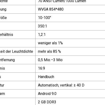
ichte
70 ANSI-Lumen/1000 Lumen
sung
WVGA 854*480
röße
10-100"
350:1
rhältnis
1,2:1
weniger als 1%
eit der Leuchtdichte
mehr als 85 %
ntfernung
0,5 Mio.–3 Mio
nis
16:9
s
Handbuch
tur
Automatisch, vertikal: ± 40 D
tem
Android 9.0
2 GB DDR3