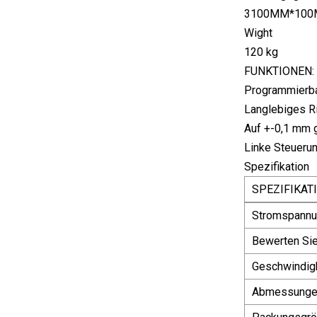
3100MM*10
Wight
120 kg
FUNKTIONEN:
Programmierba
Langlebiges 
Auf +-0,1 mm 
Linke Steuerun
Spezifikation
SPEZIFIKAT
Stromspann
Bewerten Sie
Geschwindig
Abmessunge