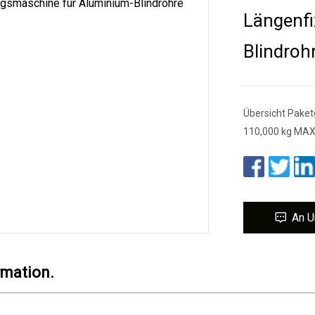
Längenfi
Blindroh
Übersicht Paket
110,000 kg MA
An U
rmation.