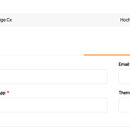
ige:
Cx
Hoch
Email
App:
*
Them