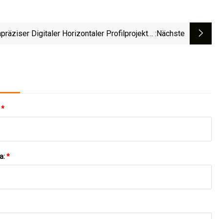
präziser Digitaler Horizontaler Profilprojektor
:nächste
Mit 600 Mm Durchmesser (pH600).
:
*
a:
*