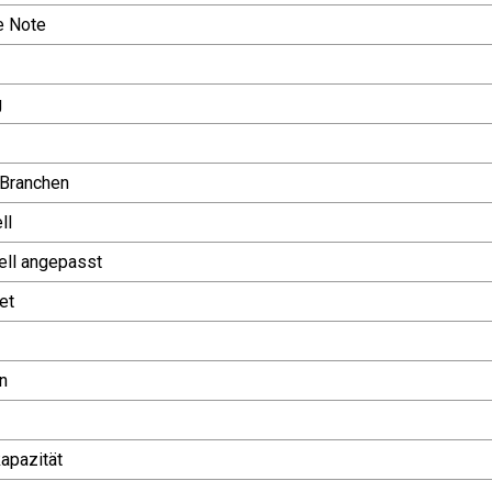
e Note
g
Branchen
ll
uell angepasst
et
n
apazität