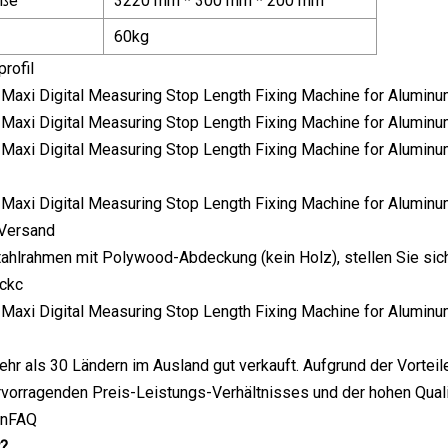
öße
3220 mm * 300 mm * 200 mm
60kg
rofil
Versand
ahlrahmen mit Polywood-Abdeckung (kein Holz), stellen Sie sic
ckc
ehr als 30 Ländern im Ausland gut verkauft. Aufgrund der Vorte
vorragenden Preis-Leistungs-Verhältnisses und der hohen Quali
genFAQ
r?