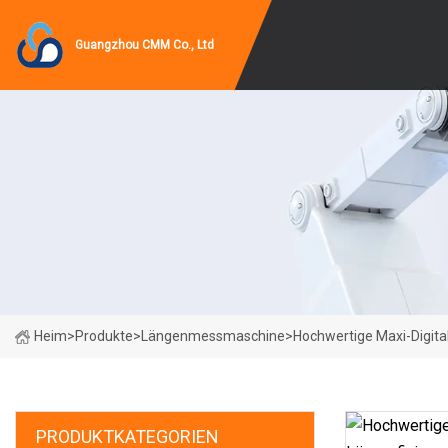
Guangzhou CMM Co., Ltd
Heim
>
Produkte
>
Längenmessmaschine
>
Hochwertige Maxi-Digit
PRODUKTKATEGORIEN