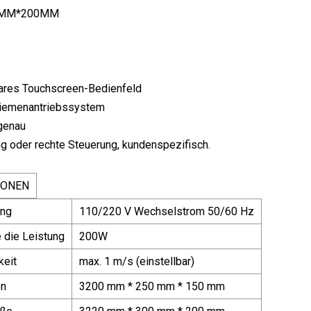
0MM*200MM
res Touchscreen-Bedienfeld
Riemenantriebssystem
genau
g oder rechte Steuerung, kundenspezifisch.
IONEN
ung
110/220 V Wechselstrom 50/60 Hz
 die Leistung
200W
keit
max. 1 m/s (einstellbar)
n
3200 mm * 250 mm * 150 mm