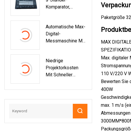
Verpackun
Komparator,
Werkzeugmaschine
Paketgröße 32
N-Zubehör,
Automatische Max-
Halterungs-
Produktbe
Digital-
Komparator
Messmaschine Mit
MAX DIGITAL
Festem
SPEZIFIKATIO
Längenanschlag
Max. digitale
Niedrige
Aus Aluminium
Stromspannun
Projektorkosten
110 V/220 V 
Mit Schneller
Bewerten Sie 
Messgeschwindigk
Eit Und Hoher
400W
Genauigkeit
Geschwindigke
Newton 400h
max. 1 m/s (ei
Abmessungen
3000MM*80
Packungsgröß