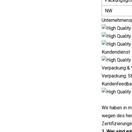
Packungsgr
NW
Unternehmensp
Kundendienst
Verpackung & 
Verpackung: St
Kundenfeedba
Wir haben in m
wegen des her
Zertifizierun
1. Wer sind wi