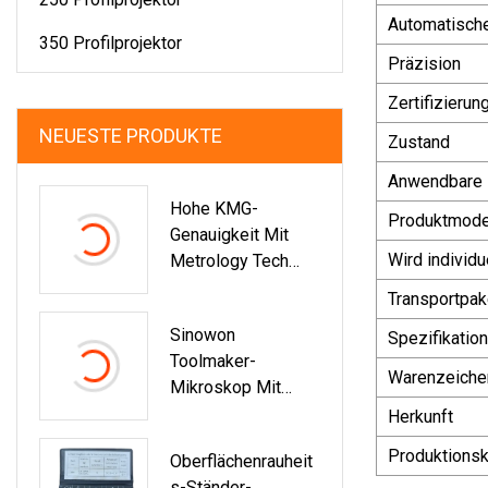
Automatisch
350 Profilprojektor
Präzision
Zertifizierun
NEUESTE PRODUKTE
Zustand
Anwendbare 
Hohe KMG-
Produktmode
Genauigkeit Mit
Wird individ
Metrology Tech
Plonk 400
Transportpak
Sinowon
Spezifikation
Toolmaker-
Warenzeiche
Mikroskop Mit
Digitaler Anzeige
Herkunft
Produktionsk
Oberflächenrauheit
S-Ständer-