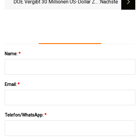
DOE Vergibt 30 Millionen US-Dollar Zur
:nächste
Förderung Der Produktion Seltener Erden
Und Anderer Wichtiger Mineralien Aus
Kohle
Name:
*
Email:
*
Telefon/WhatsApp:
*