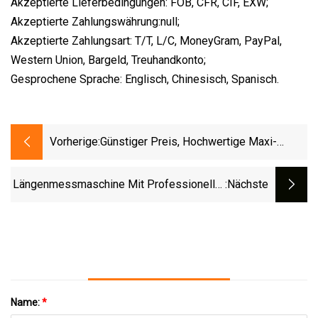
Akzeptierte Lieferbedingungen: FOB, CFR, CIF, EXW;
Akzeptierte Zahlungswährung:null;
Akzeptierte Zahlungsart: T/T, L/C, MoneyGram, PayPal,
Western Union, Bargeld, Treuhandkonto;
Gesprochene Sprache: Englisch, Chinesisch, Spanisch.
Vorherige:
Günstiger Preis, Hochwertige Maxi-
Digital-Messanschlag-
Längenfixierungsmaschine Für
Längenmessmaschine Mit Professioneller
:nächste
Aluminium-Blindrohre
Messtechnik Tech Plonk 500
Name:
*